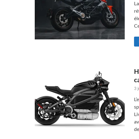
La
ré
él
Ce
H
c
3 
L’
sp
Li
av
de