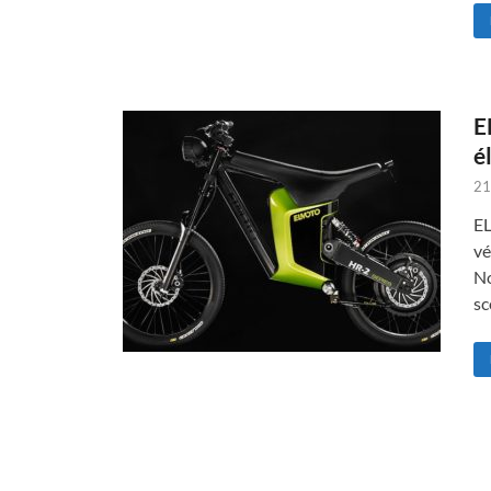
E
é
21
EL
vé
No
sc