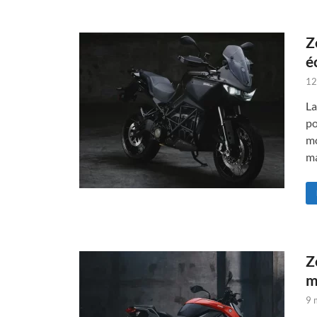
Z
é
12
La
po
mo
ma
Z
m
9 