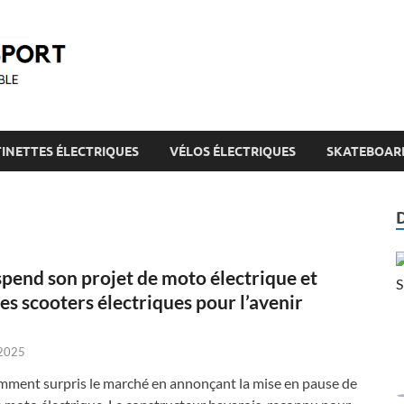
Eco-Transport
Transport écologique et mobilité durable
INETTES ÉLECTRIQUES
VÉLOS ÉLECTRIQUES
SKATEBOARD
end son projet de moto électrique et
les scooters électriques pour l’avenir
 2025
ent surpris le marché en annonçant la mise en pause de