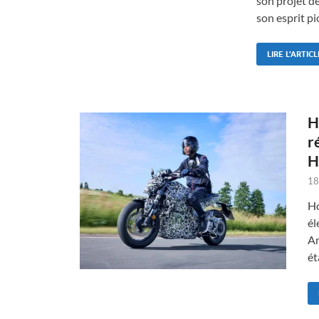
son projet d
son esprit pi
LIRE L'ARTICL
H
r
H
18
Ho
él
An
ét